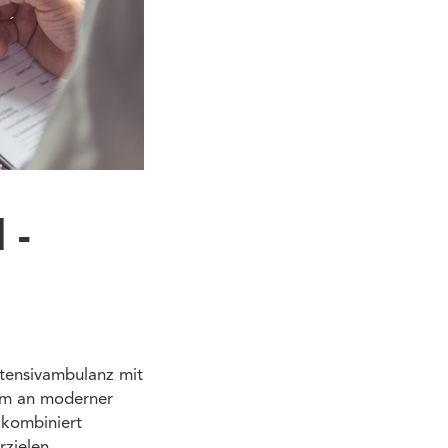
 -
ntensivambulanz mit
rum an moderner
 kombiniert
zielen.