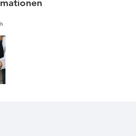
rmationen
ch