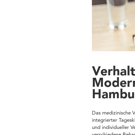
Verhalt
Modern
Hambu
Das medizinische V
integrierter Tages
und individueller 
verschiedene Behan