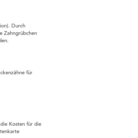
ion). Durch
ie Zahngrübchen
den.
ackenzähne für
die Kosten für die
rtenkarte