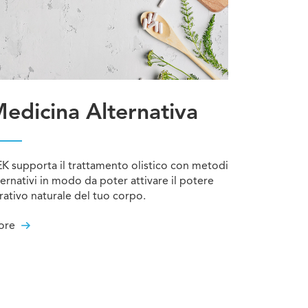
edicina Alternativa
K supporta il trattamento olistico con metodi
ternativi in modo da poter attivare il potere
Chat
rativo naturale del tuo corpo.
ore
Servi