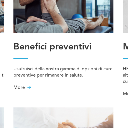
Benefici preventivi
M
Usufruisci della nostra gamma di opzioni di cure
HE
 ti
preventive per rimanere in salute.
al
cu
More
M